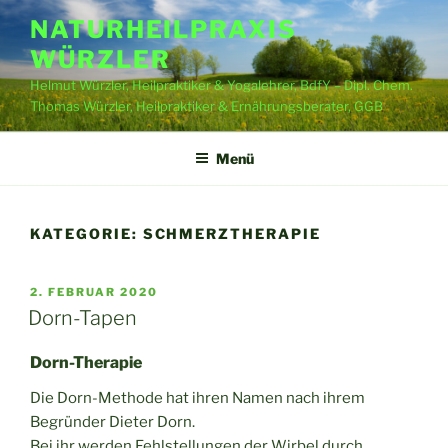
Zum
NATURHEILPRAXIS
Inhalt
WÜRZLER
springen
Helmut Würzler, Heilpraktiker & Yogalehrer, BdfY – Dipl. Chem.
Thomas Würzler, Heilpraktiker & Ernährungsberater, GGB
Menü
KATEGORIE:
SCHMERZTHERAPIE
VERÖFFENTLICHT
2. FEBRUAR 2020
AM
Dorn-Tapen
Dorn-Therapie
Die Dorn-Methode hat ihren Namen nach ihrem
Begründer Dieter Dorn.
Bei ihr werden Fehlstellungen der Wirbel durch