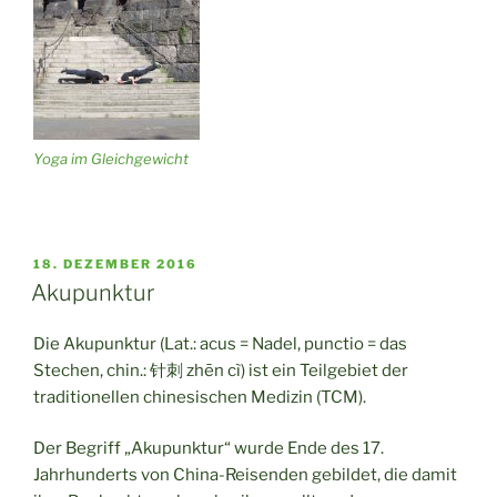
Yoga im Gleichgewicht
VERÖFFENTLICHT
18. DEZEMBER 2016
AM
Akupunktur
Die Akupunktur (Lat.: acus = Nadel, punctio = das
Stechen, chin.: 针刺 zhēn cì) ist ein Teilgebiet der
traditionellen chinesischen Medizin (TCM).
Der Begriff „Akupunktur“ wurde Ende des 17.
Jahrhunderts von China-Reisenden gebildet, die damit