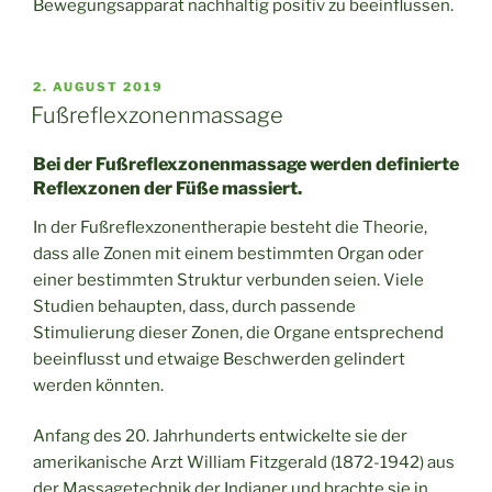
Bewegungsapparat nachhaltig positiv zu beeinflussen.
VERÖFFENTLICHT
2. AUGUST 2019
AM
Fußreflexzonenmassage
Bei der Fußreflexzonenmassage werden definierte
Reflexzonen der Füße massiert.
In der Fußreflexzonentherapie besteht die Theorie,
dass alle Zonen mit einem bestimmten Organ oder
einer bestimmten Struktur verbunden seien. Viele
Studien behaupten, dass, durch passende
Stimulierung dieser Zonen, die Organe entsprechend
beeinflusst und etwaige Beschwerden gelindert
werden könnten.
Anfang des 20. Jahrhunderts entwickelte sie der
amerikanische Arzt William Fitzgerald (1872-1942) aus
der Massagetechnik der Indianer und brachte sie in