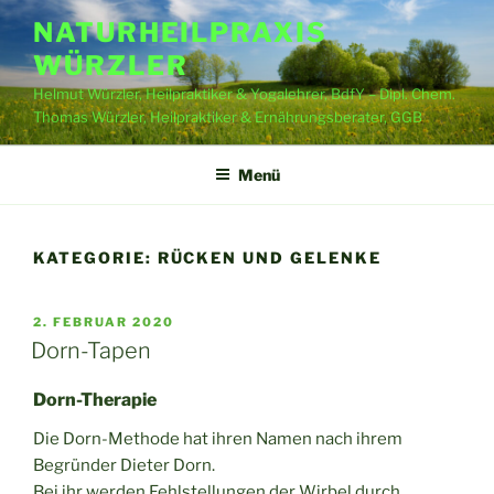
Zum
NATURHEILPRAXIS
Inhalt
WÜRZLER
springen
Helmut Würzler, Heilpraktiker & Yogalehrer, BdfY – Dipl. Chem.
Thomas Würzler, Heilpraktiker & Ernährungsberater, GGB
Menü
KATEGORIE:
RÜCKEN UND GELENKE
VERÖFFENTLICHT
2. FEBRUAR 2020
AM
Dorn-Tapen
Dorn-Therapie
Die Dorn-Methode hat ihren Namen nach ihrem
Begründer Dieter Dorn.
Bei ihr werden Fehlstellungen der Wirbel durch