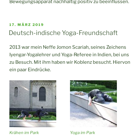
Bewegungsapparat nachhaltig positiv zu beeinflussen.
VERÖFFENTLICHT
17. MÄRZ 2019
AM
Deutsch-indische Yoga-Freundschaft
2013 war mein Neffe Jomon Scariah, seines Zeichens
Iyengar-Yogalehrer und Yoga-Referee in Indien, bei uns
zu Besuch. Mit ihm haben wir Koblenz besucht. Hiervon
ein paar Eindrücke.
Krähen im Park
Yoga im Park